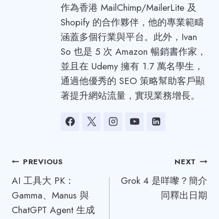
作為香港 MailChimp/MailerLite 及
Shopify 的合作夥伴，他的專業範疇
涵蓋多個行業與平台。此外，Ivan
So 也是 5 次 Amazon 暢銷書作家，
並且在 Udemy 擁有 1.7 萬名學生，
通過他優秀的 SEO 策略幫助客戶顯
著提升網站流量，實現業務增長。
Post
PREVIOUS
NEXT
AI 工具大 PK：
Grok 4 是咩嚟？簡介
navigation
Gamma、Manus 與
同釋出日期
ChatGPT Agent 生成