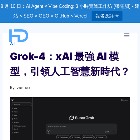
8 月 10 日：AI Agent × Vibe Coding: 3 小時實戰工作坊 (帶電腦) - 建
站 × SEO × GEO × GitHub × Vercel
報名及詳情
Skip
to
AI
content
Grok-4：xAI 最強 AI 模
型，引領人工智慧新時代？
By
ivan so