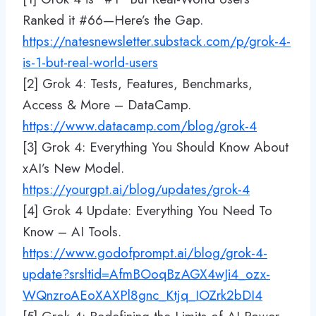
Ranked it #66—Here’s the Gap.
https://natesnewsletter.substack.com/p/grok-4-
is-1-but-real-world-users
[2] Grok 4: Tests, Features, Benchmarks,
Access & More – DataCamp.
https://www.datacamp.com/blog/grok-4
[3] Grok 4: Everything You Should Know About
xAI’s New Model.
https://yourgpt.ai/blog/updates/grok-4
[4] Grok 4 Update: Everything You Need To
Know – AI Tools.
https://www.godofprompt.ai/blog/grok-4-
update?srsltid=AfmBOoqBzAGX4wJi4_ozx-
WQnzroAEoXAXPl8gnc_Ktjq_IOZrk2bDI4