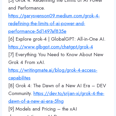
[5] Grok 4: Redefining the Limits of AI Power
and Performance.
https://garysvenson09.medium.com/grok-4-
redefining-the-limits-of-ai-power-and-
performance-5d1497af835e
[6] Explore grok-4 | GlobalGPT: All-in-One AI.
https://www.glbgpt.com/chatgpt/grok-4
[7] Everything You Need to Know About New
Grok 4 From xAI.
https://writingmate.ai/blog/grok-4-access-
capabilites
[8] Grok 4: The Dawn of a New AI Era – DEV
Community.
https://dev.to/srijan-xi/grok-4-the-
dawn-of-a-new-ai-era-5fng
[9] Models and Pricing – the xAI