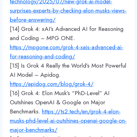
technology/2025/07/new-grok-ai-model-
surprises-experts-by-checking-elon-musks-views-
before-answering/
[14] Grok 4: xAI’s Advanced AI for Reasoning
and Coding – MPG ONE.
https://mpgone.com/grok-4-xais-advanced-ai-
for-reasoning-and-coding/
[15] Is Grok 4 Really the World’s Most Powerful
AI Model – Apidog.
https://apidog.com/blog/grok-4/
[16] Grok 4: Elon Musk’s “PhD-Level” AI
Outshines OpenAI & Google on Major
Benchmarks.
https://ts2.tech/en/grok-4-elon-
musks-phd-level-ai-outshines-openai-google-on-
major-benchmarks/