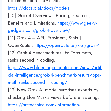
documentation – xAI Docs.
https://docs.x.ai/docs/models
[10] Grok 4 Overview : Pricing, Features,
Benefits and Limitations.
https://www.geeky-
gadgets.com/grok-4-overview/
[11] Grok 4 – API, Providers, Stats |
OpenRouter.
https://openrouter.ai/x-ai/grok-4
[12] Grok 4 benchmark results: Tops math,
ranks second in coding.
https://www.bleepingcomputer.com/news/artifi
cial-intelligence/grok-4-benchmark-results-tops-
math-ranks-second-in-coding/
[13] New Grok AI model surprises experts by
checking Elon Musk’s views before answering.
https://arstechnica.com/information-