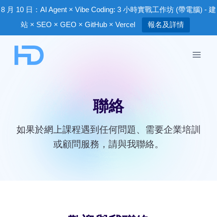
8 月 10 日：AI Agent × Vibe Coding: 3 小時實戰工作坊 (帶電腦) - 建
站 × SEO × GEO × GitHub × Vercel
報名及詳情
Skip
to
content
聯絡
如果於網上課程遇到任何問題、需要企業培訓
或顧問服務，請與我聯絡。