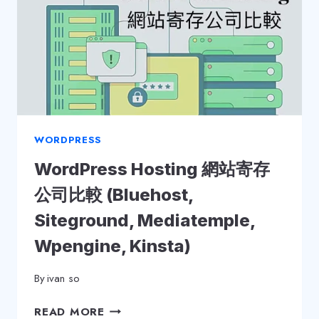
WORDPRESS
WordPress Hosting 網站寄存
公司比較 (Bluehost,
Siteground, Mediatemple,
Wpengine, Kinsta)
By
ivan so
WORDPRESS
READ MORE