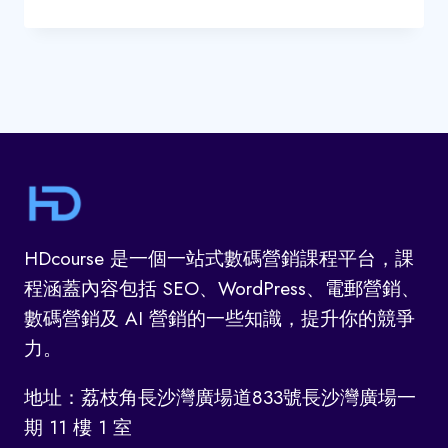
HOSTING
網
站
寄
存
公
司
比
較
(BLUEHOST,
SITEGROUND,
HDcourse 是一個一站式數碼營銷課程平台，課
MEDIATEMPLE,
程涵蓋內容包括 SEO、WordPress、電郵營銷、
WPENGINE,
數碼營銷及 AI 營銷的一些知識，提升你的競爭
KINSTA)
力。
地址：荔枝角長沙灣廣場道833號長沙灣廣場一
期 11 樓 1 室