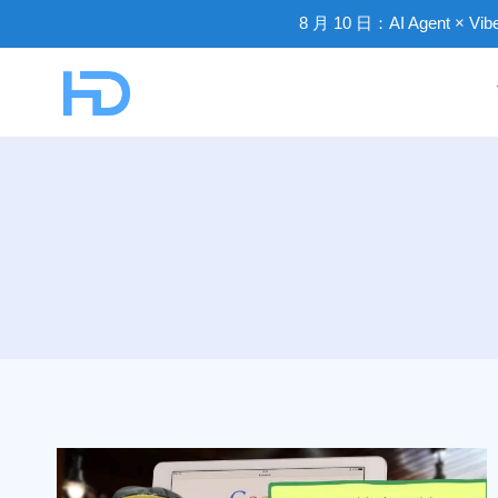
8 月 10 日：AI Agent × V
Skip
to
content