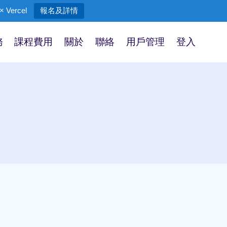
 Vercel
報名及詳情
務
課程費用
關於
聯絡
用戶管理
登入