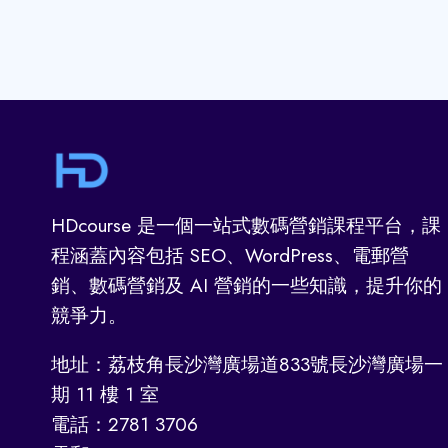
分
鐘
出
現
於
GOOGLE
搜
索
引
HDcourse 是一個一站式數碼營銷課程平台，課
擎
程涵蓋內容包括 SEO、WordPress、電郵營
內
銷、數碼營銷及 AI 營銷的一些知識，提升你的
(即
時
競爭力。
示
範)？
地址：荔枝角長沙灣廣場道833號長沙灣廣場一
期 11 樓 1 室
電話：2781 3706