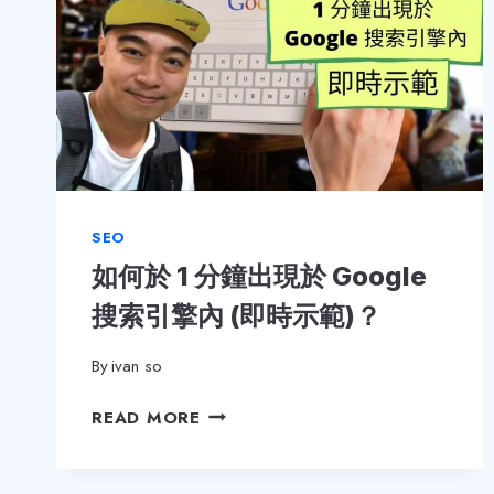
SEO
如何於 1 分鐘出現於 Google
搜索引擎內 (即時示範)？
By
ivan so
如
READ MORE
何
於
1