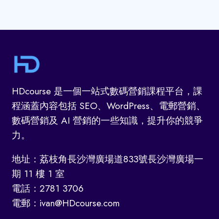
學
如
何
進
行
GA
埋
CODE?
HDcourse 是一個一站式數碼營銷課程平台，課
程涵蓋內容包括 SEO、WordPress、電郵營銷、
數碼營銷及 AI 營銷的一些知識，提升你的競爭
力。
地址：荔枝角長沙灣廣場道833號長沙灣廣場一
期 11 樓 1 室
電話：2781 3706
電郵：ivan@HDcourse.com