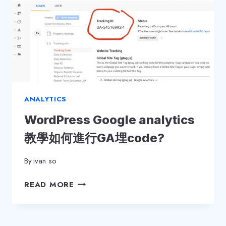
ANALYTICS
WordPress Google analytics
教學如何進行GA埋code?
By
ivan so
WORDPRESS
READ MORE
GOOGLE
ANALYTICS
教