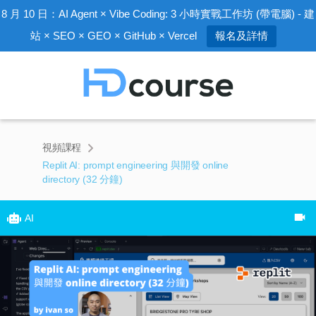
8 月 10 日：AI Agent × Vibe Coding: 3 小時實戰工作坊 (帶電腦) - 建
站 × SEO × GEO × GitHub × Vercel
報名及詳情
視頻課程
Replit AI: prompt engineering 與開發 online
directory (32 分鐘)
AI