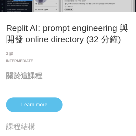
Replit AI: prompt engineering 與
開發 online directory (32 分鐘)
3
課
INTERMEDIATE
關於這課程
Learn more
課程結構