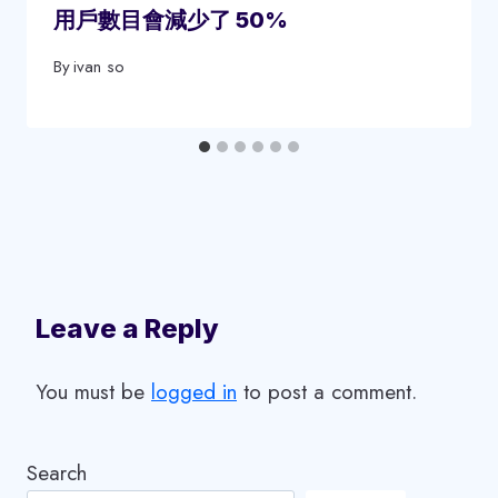
用戶數目會減少了 50%
By
ivan so
Leave a Reply
You must be
logged in
to post a comment.
Search