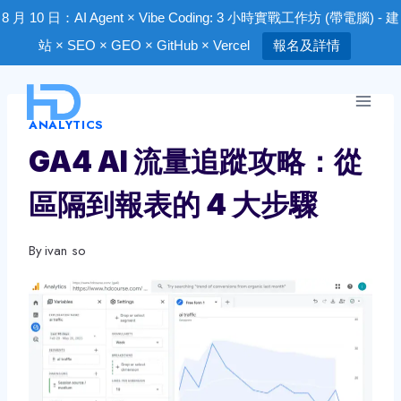
8 月 10 日：AI Agent × Vibe Coding: 3 小時實戰工作坊 (帶電腦) - 建
站 × SEO × GEO × GitHub × Vercel
報名及詳情
Skip
to
ANALYTICS
content
GA4 AI 流量追蹤攻略：從
區隔到報表的 4 大步驟
By
ivan so