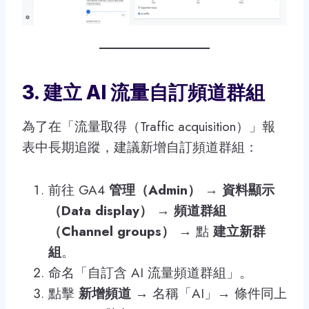
3. 建立 AI 流量自訂頻道群組
為了在「流量取得（Traffic acquisition）」報
表中長期追蹤，建議新增自訂頻道群組：
前往 GA4
管理（Admin）
→
資料顯示
（Data display）
→
頻道群組
（Channel groups）
→ 點
建立新群
組
。
命名「自訂含 AI 流量頻道群組」。
點擊
新增頻道
→ 名稱「AI」→ 條件同上