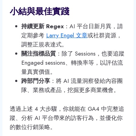
小結與最佳實踐
持續更新 Regex
：AI 平台日新月異，請
定期參考
Larry Engel 文章
或社群資源，
調整正規表達式。
關注指標品質
：除了 Sessions，也要追蹤
Engaged sessions、轉換率等，以評估流
量真實價值。
跨部門分享
：將 AI 流量洞察發給內容團
隊、業務或產品，挖掘更多商業機會。
透過上述 4 大步驟，你就能在 GA4 中完整追
蹤、分析 AI 平台帶來的訪客行為，並優化你
的數位行銷策略。