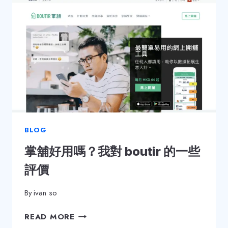
什
麼？
BOUTIR
介
紹
給
新
手
網
上
開
BLOG
舖
掌舖好用嗎？我對 boutir 的一些
的
你
評價
By
ivan so
掌
READ MORE
舖