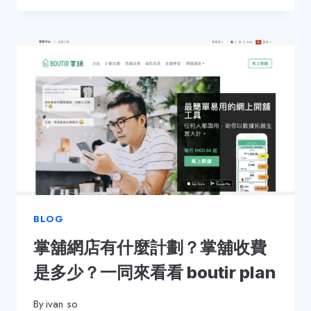
好
用
嗎？
我
對
BOUTIR
的
一
些
評
價
BLOG
掌舖網店有什麼計劃？掌舖收費
是多少？一同來看看 boutir plan
By
ivan so