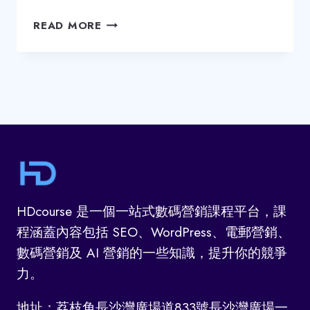
掌
READ MORE
舖
網
店
有
什
麼
計
劃？
掌
舖
收
HDcourse 是一個一站式數碼營銷課程平台，課
費
程涵蓋內容包括 SEO、WordPress、電郵營銷、
是
數碼營銷及 AI 營銷的一些知識，提升你的競爭
多
少？
力。
一
同
地址：荔枝角長沙灣廣場道833號長沙灣廣場一