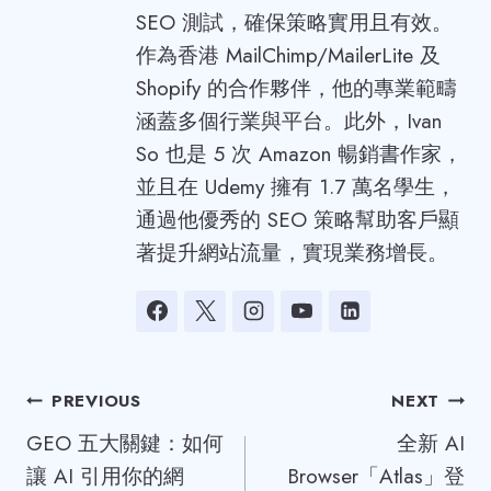
SEO 測試，確保策略實用且有效。
作為香港 MailChimp/MailerLite 及
Shopify 的合作夥伴，他的專業範疇
涵蓋多個行業與平台。此外，Ivan
So 也是 5 次 Amazon 暢銷書作家，
並且在 Udemy 擁有 1.7 萬名學生，
通過他優秀的 SEO 策略幫助客戶顯
著提升網站流量，實現業務增長。
Post
PREVIOUS
NEXT
GEO 五大關鍵：如何
全新 AI
navigation
讓 AI 引用你的網
Browser「Atlas」登