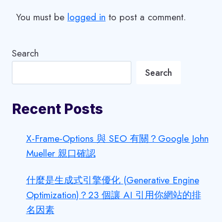
You must be
logged in
to post a comment.
Search
Search
Recent Posts
X-Frame-Options 與 SEO 有關？Google John
Mueller 親口確認
什麼是生成式引擎優化 (Generative Engine
Optimization)？23 個讓 AI 引用你網站的排
名因素