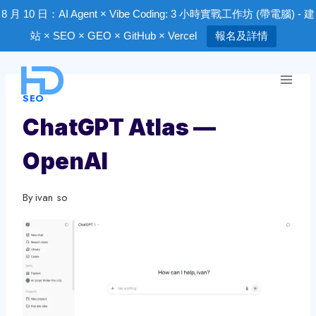
8 月 10 日：AI Agent × Vibe Coding: 3 小時實戰工作坊 (帶電腦) - 建
站 × SEO × GEO × GitHub × Vercel
報名及詳情
Skip
to
SEO
content
ChatGPT Atlas —
OpenAI
By
ivan so