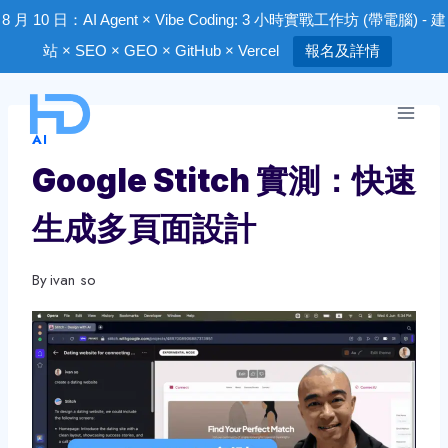
8 月 10 日：AI Agent × Vibe Coding: 3 小時實戰工作坊 (帶電腦) - 建
站 × SEO × GEO × GitHub × Vercel
報名及詳情
Skip
to
AI
content
Google Stitch 實測：快速
生成多頁面設計
By
ivan so