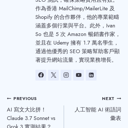
作為香港 MailChimp/MailerLite 及
Shopify 的合作夥伴，他的專業範疇
涵蓋多個行業與平台。此外，Ivan
So 也是 5 次 Amazon 暢銷書作家，
並且在 Udemy 擁有 1.7 萬名學生，
通過他優秀的 SEO 策略幫助客戶顯
著提升網站流量，實現業務增長。
Post
PREVIOUS
NEXT
AI 寫文大比拼！
人工智能 AI 術語詞
navigation
Claude 3.7 Sonnet vs
彙表
Grok 3 實測結果？