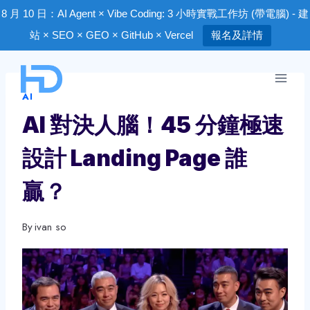
8 月 10 日：AI Agent × Vibe Coding: 3 小時實戰工作坊 (帶電腦) - 建
站 × SEO × GEO × GitHub × Vercel
報名及詳情
Skip
to
AI
content
AI 對決人腦！45 分鐘極速
設計 Landing Page 誰
贏？
By
ivan so