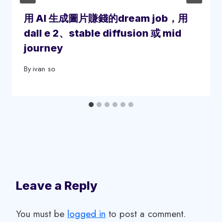
用 AI 生成圖片賺錢的dream job，用
dall e 2、stable diffusion 或 mid
journey
By
ivan so
Leave a Reply
You must be
logged in
to post a comment.