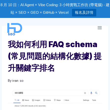
8 月 10 日：AI Agent × Vibe Coding: 3 小時實戰工作坊 (帶電腦) - 建
站 × SEO × GEO × GitHub × Vercel
報名及詳情
Skip
to
SEO
content
我如何利用 FAQ schema
(常見問題的結構化數據) 提
升關鍵字排名
By
ivan so