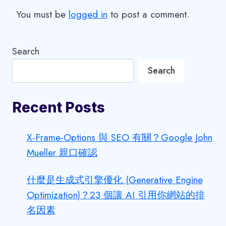
You must be
logged in
to post a comment.
Search
Search
Recent Posts
X-Frame-Options 與 SEO 有關？Google John
Mueller 親口確認
什麼是生成式引擎優化 (Generative Engine
Optimization)？23 個讓 AI 引用你網站的排
名因素