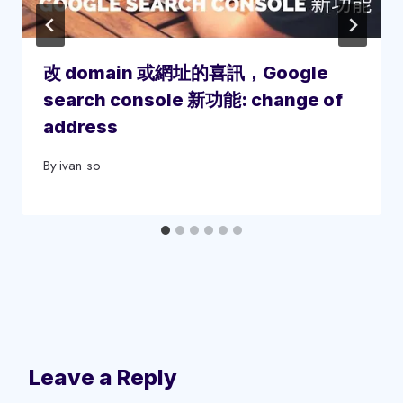
改 domain 或網址的喜訊，Google
search console 新功能: change of
address
By
ivan so
Leave a Reply