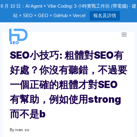
8 月 10 日：AI Agent × Vibe Coding: 3 小時實戰工作坊 (帶電腦) - 建
站 × SEO × GEO × GitHub × Vercel
報名及詳情
Skip
to
SEO
content
SEO小技巧: 粗體對SEO有
好處？你沒有聽錯，不過要
一個正確的粗體才對SEO
有幫助，例如使用strong
而不是b
By
ivan so