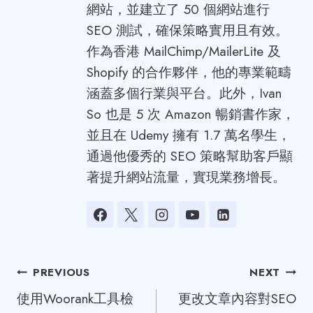
網站，並建立了 50 個網站進行
SEO 測試，確保策略實用且有效。
作為香港 MailChimp/MailerLite 及
Shopify 的合作夥伴，他的專業範疇
涵蓋多個行業與平台。此外，Ivan
So 也是 5 次 Amazon 暢銷書作家，
並且在 Udemy 擁有 1.7 萬名學生，
通過他優秀的 SEO 策略幫助客戶顯
著提升網站流量，實現業務增長。
Post
PREVIOUS
NEXT
使用Woorank工具檢
更改文章內容對SEO
navigation