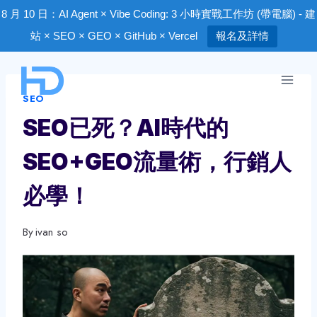
8 月 10 日：AI Agent × Vibe Coding: 3 小時實戰工作坊 (帶電腦) - 建
站 × SEO × GEO × GitHub × Vercel
報名及詳情
Skip
to
SEO
content
SEO已死？AI時代的
SEO+GEO流量術，行銷人
必學！
By
ivan so