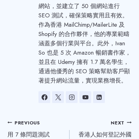
網站，並建立了 50 個網站進行
SEO 測試，確保策略實用且有效。
作為香港 MailChimp/MailerLite 及
Shopify 的合作夥伴，他的專業範疇
涵蓋多個行業與平台。此外，Ivan
So 也是 5 次 Amazon 暢銷書作家，
並且在 Udemy 擁有 1.7 萬名學生，
通過他優秀的 SEO 策略幫助客戶顯
著提升網站流量，實現業務增長。
Post
PREVIOUS
NEXT
用 7 條問題測試
香港人如何登記外國
navigation