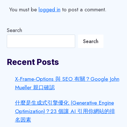
You must be
logged in
to post a comment.
Search
Search
Recent Posts
X-Frame-Options 與 SEO 有關？Google John
Mueller 親口確認
什麼是生成式引擎優化 (Generative Engine
Optimization)？23 個讓 AI 引用你網站的排
名因素