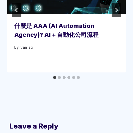
什麼是 AAA (AI Automation
Agency)? AI + 自動化公司流程
By
ivan so
Leave a Reply