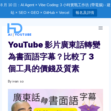
8 月 10 日：AI Agent × Vibe Coding: 3 小時實戰工作坊 (帶電腦) - 建
站 × SEO × GEO × GitHub × Vercel
報名及詳情
Skip
to
AI
|
YOUTUBE
content
YouTube 影片廣東話轉變
為書面語字幕？比較了 3
個工具的價錢及質素
By
ivan so