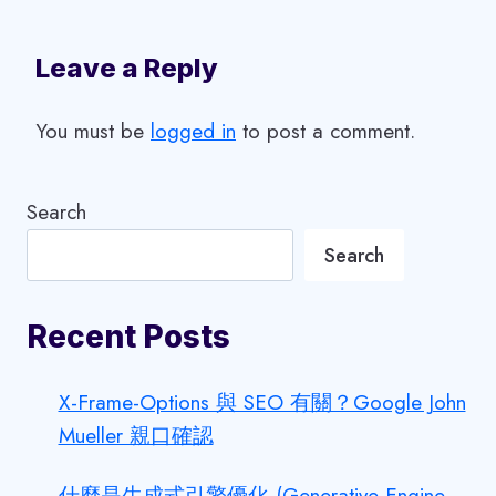
Leave a Reply
You must be
logged in
to post a comment.
Search
Search
Recent Posts
X-Frame-Options 與 SEO 有關？Google John
Mueller 親口確認
什麼是生成式引擎優化 (Generative Engine