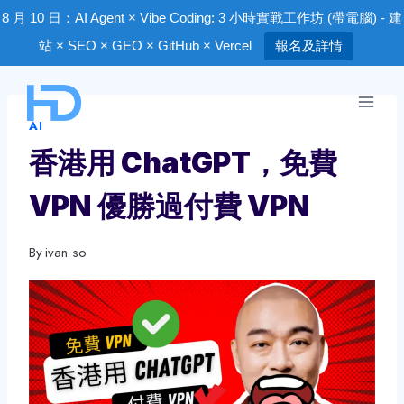
8 月 10 日：AI Agent × Vibe Coding: 3 小時實戰工作坊 (帶電腦) - 建
站 × SEO × GEO × GitHub × Vercel
報名及詳情
Skip
to
AI
content
香港用 ChatGPT，免費
VPN 優勝過付費 VPN
By
ivan so