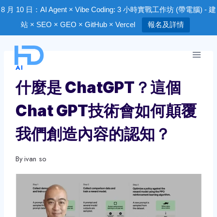
8 月 10 日：AI Agent × Vibe Coding: 3 小時實戰工作坊 (帶電腦) - 建
站 × SEO × GEO × GitHub × Vercel
報名及詳情
Skip
to
AI
content
什麼是 ChatGPT？這個
Chat GPT技術會如何顛覆
我們創造內容的認知？
By
ivan so