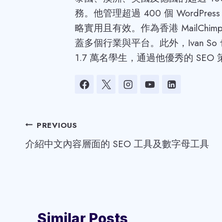
務。他管理超過 400 個 WordPr
略實用且有效。作為香港 MailChimp/
蓋多個行業與平台。此外，Ivan So 也
1.7 萬名學生，通過他優秀的 S
Post
PREVIOUS
介紹中文內容層面的 SEO 工具及數字母工具
navigation
Similar Posts