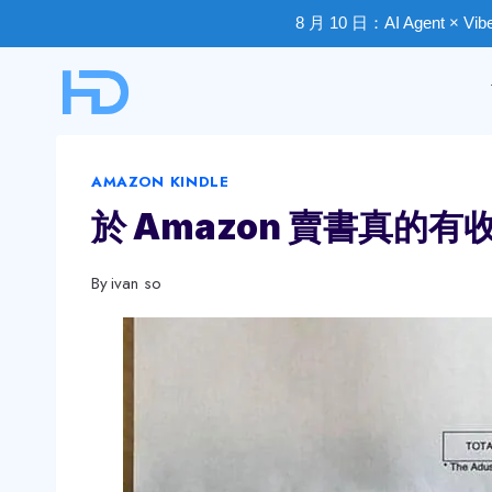
8 月 10 日：AI Agent × V
Skip
to
content
AMAZON KINDLE
於 Amazon 賣書真的有
By
ivan so