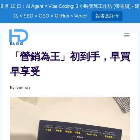
8 月 10 日：AI Agent × Vibe Coding: 3 小時實戰工作坊 (帶電腦) - 建
站 × SEO × GEO × GitHub × Vercel
報名及詳情
Skip
to
BLOG
content
「營銷為王」初到手，早買
早享受
By
ivan so