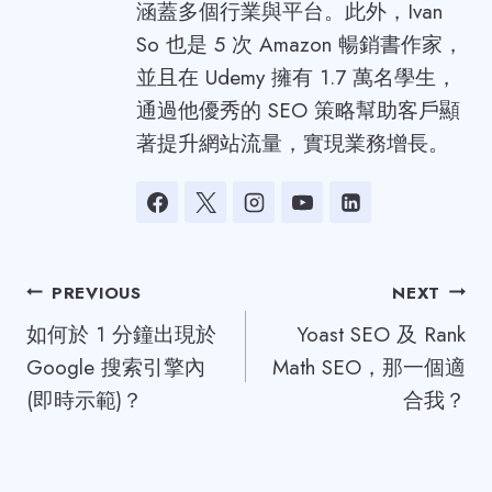
涵蓋多個行業與平台。此外，Ivan
So 也是 5 次 Amazon 暢銷書作家，
並且在 Udemy 擁有 1.7 萬名學生，
通過他優秀的 SEO 策略幫助客戶顯
著提升網站流量，實現業務增長。
Post
PREVIOUS
NEXT
如何於 1 分鐘出現於
Yoast SEO 及 Rank
navigation
Google 搜索引擎內
Math SEO，那一個適
(即時示範)？
合我？