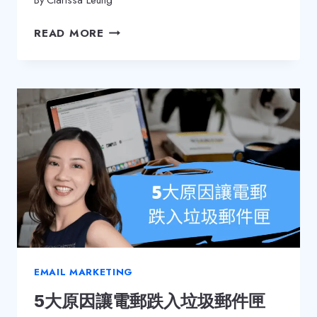
5
READ MORE
個
小
貼
士
如
何
避
免
成
為
垃
圾
電
郵
EMAIL MARKETING
5大原因讓電郵跌入垃圾郵件匣