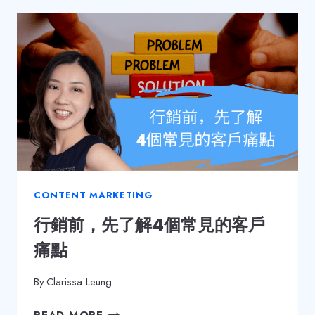
因
讓
「匿
名
提
問」
大
受
歡
迎
CONTENT MARKETING
行銷前，先了解4個常見的客戶
痛點
By
Clarissa Leung
行
READ MORE