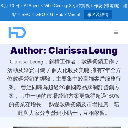
8 月 10 日：AI Agent × Vibe Coding: 3 小時實戰工作坊 (帶電腦) - 建
站 × SEO × GEO × GitHub × Vercel
報名及詳情
Skip
to
content
Author: Clarissa Leung
Clarissa Leung，斜槓工作者：數碼營銷工作 /
活動及婚宴司儀 / 個人化妝及美睫 擁有7年全方
位數碼營銷的經驗，主要集中於高端客戶服務行
業。 曾經同時為超過20個國際品牌制訂營銷方
案，其中一項的市場營銷方案更錄得超過150%
的營業額增長。 熱愛數碼營銷及市場推廣，藉
此與大家分享營銷小貼士，互相學習。