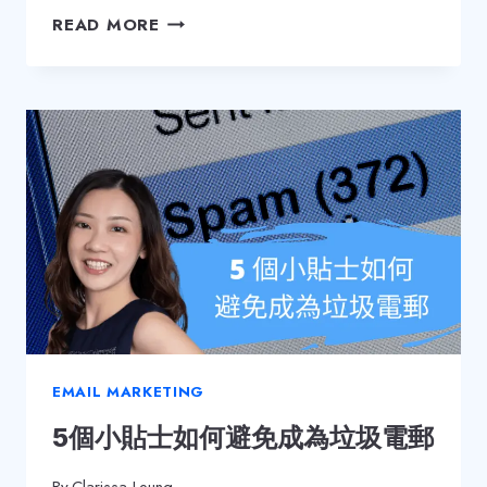
9
READ MORE
個
免
費
線
上
資
源
學
習
數
碼
營
銷
EMAIL MARKETING
5個小貼士如何避免成為垃圾電郵
By
Clarissa Leung