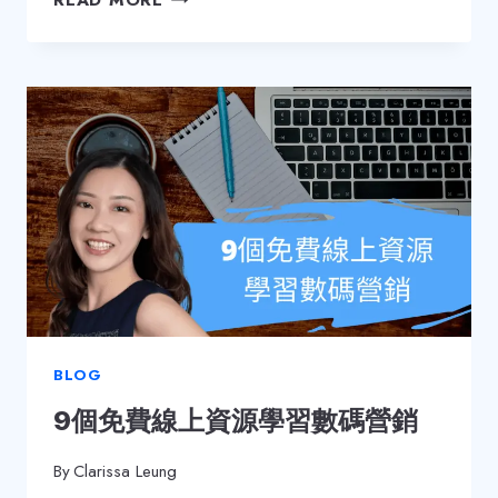
銷
前，
先
了
解
4
個
常
見
的
客
戶
痛
點
BLOG
9個免費線上資源學習數碼營銷
By
Clarissa Leung