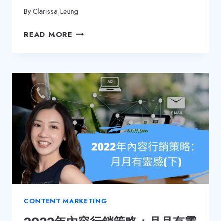
By
Clarissa Leung
5
READ MORE
大
原
因
讓
電
郵
跌
入
垃
圾
郵
件
匣
CONTENT MARKETING