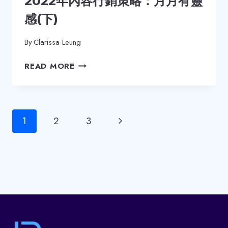
2022年內容行銷策略：月月有靈
感(下)
By
Clarissa Leung
2022
READ MORE
年
內
容
行
Page
Next
1
2
3
銷
策
navigation
Page
略：
月
月
有
靈
感
(下)