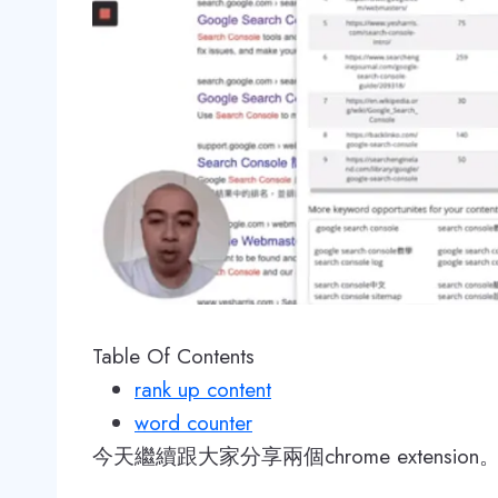
Table Of Contents
rank up content
word counter
今天繼續跟大家分享兩個chrome extension