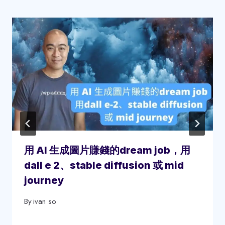
用 AI 生成圖片賺錢的dream job，用
dall e 2、stable diffusion 或 mid
journey
By
ivan so