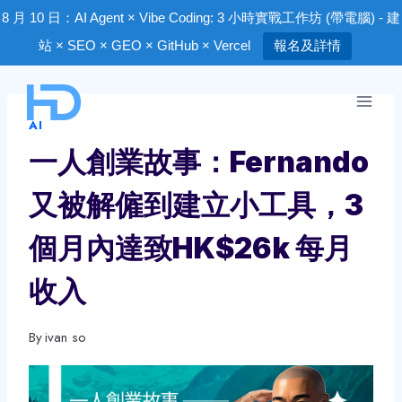
8 月 10 日：AI Agent × Vibe Coding: 3 小時實戰工作坊 (帶電腦) - 建
站 × SEO × GEO × GitHub × Vercel
報名及詳情
Skip
to
AI
content
一人創業故事：Fernando
又被解僱到建立小工具，3
個月內達致HK$26k 每月
收入
By
ivan so