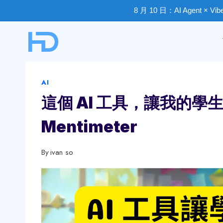
8 月 10 日：AI Agent × V
Skip
to
content
AI
這個 AI 工具，讓我的學
Mentimeter
By
ivan so