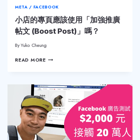
《社
META / FACEBOOK
交
小店的專頁應該使用「加強推廣
困
境》
帖文 (Boost Post)」嗎？
⋯⋯
By
Yuko Cheung
小
READ MORE
店
的
專
頁
應
該
使
用
「加
強