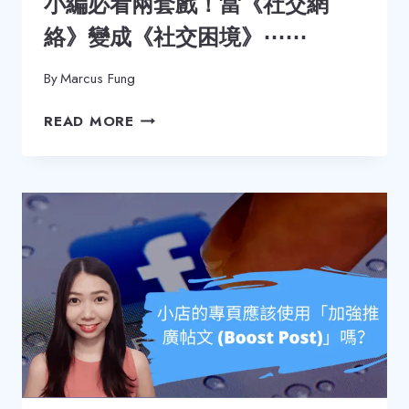
小編必看兩套戲！當《社交網
程
及
絡》變成《社交困境》⋯⋯
風
險！
By
Marcus Fung
小
READ MORE
編
必
看
兩
套
戲！
當
《社
交
網
絡》
變
成