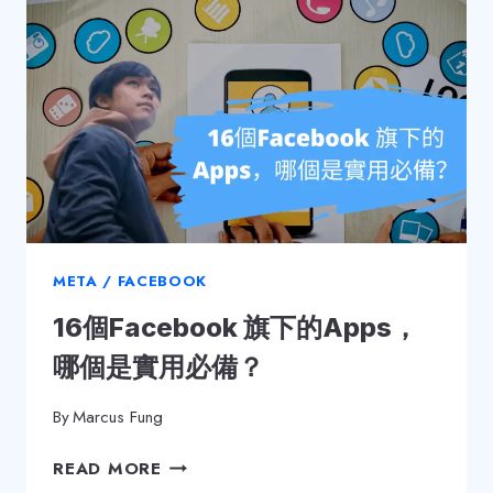
哪
一
個
目
標？
11
個
廣
告
目
標
META / FACEBOOK
及
16個Facebook 旗下的Apps，
其
用
哪個是實用必備？
法！
By
Marcus Fung
16
READ MORE
個