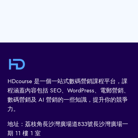
元
可
Page
以
接
觸
到
20
萬
人
(REACH
AND
HDcourse 是一個一站式數碼營銷課程平台，課
FREQUENCY
模
程涵蓋內容包括 SEO、WordPress、電郵營銷、
式)
數碼營銷及 AI 營銷的一些知識，提升你的競爭
力。
地址：荔枝角長沙灣廣場道833號長沙灣廣場一
期 11 樓 1 室