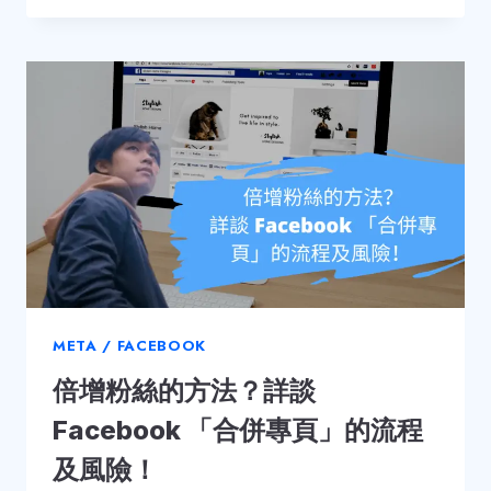
FACEBOOK
旗
下
的
APPS，
哪
個
是
實
用
必
備？
META / FACEBOOK
倍增粉絲的方法？詳談
Facebook 「合併專頁」的流程
及風險！