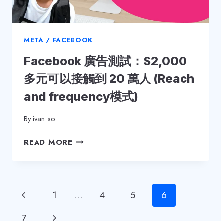
推
廣
帖
文
META / FACEBOOK
(BOOST
Facebook 廣告測試：$2,000
POST)」
嗎？
多元可以接觸到 20 萬人 (Reach
and frequency模式)
By
ivan so
FACEBOOK
READ MORE
廣
告
測
試：
Page
Previous
1
…
4
5
6
$2,000
多
navigation
Page
Next
7