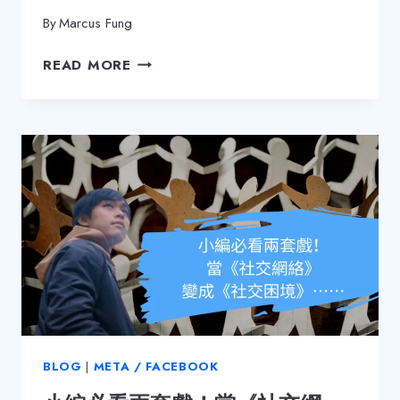
By
Marcus Fung
倍
READ MORE
增
粉
絲
的
方
法？
詳
談
FACEBOOK
「合
併
專
頁」
的
BLOG
|
META / FACEBOOK
流