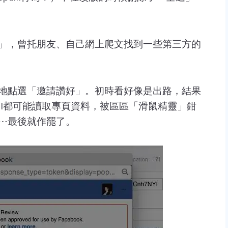
」，曾托朋友、自己網上爬文找到一些第三方的
地點選「邀請讚好」。初時看好像是出路，結果
PI都可能讀取專頁資料，被區區「滑鼠精靈」鉗
⋯最後就作罷了。