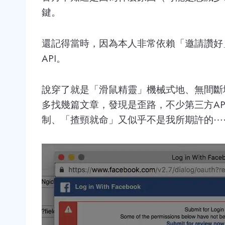
鍵。
還記得當時，因為本人非常依賴「邀請讚好
API。
說穿了就是「滑鼠精靈」機械式地、無間斷
多找幾篇文章，發現是歪路，不少第三方A
制、「揸頸就命」又似乎不是我所期許的⋯