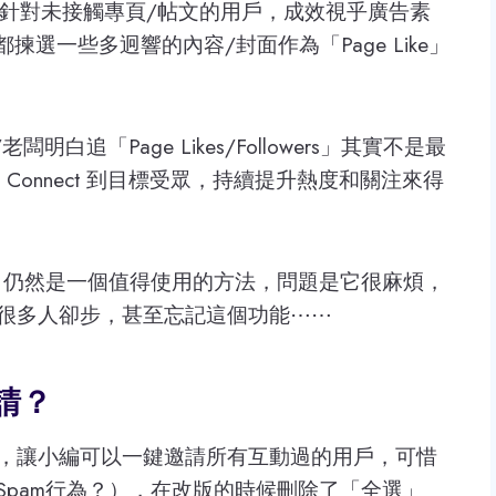
以明顯針對未接觸專頁/帖文的用戶，成效視乎廣告素
揀選一些多迥響的內容/封面作為「Page Like」
明白追「Page Likes/Followers」其實不是最
 Connect 到目標受眾，持續提升熱度和關注來得
ke」仍然是一個值得使用的方法，問題是它很麻煩，
很多人卻步，甚至忘記這個功能⋯⋯
請？
，讓小編可以一鍵邀請所有互動過的用戶，可惜
pam行為？），在改版的時候刪除了「全選」