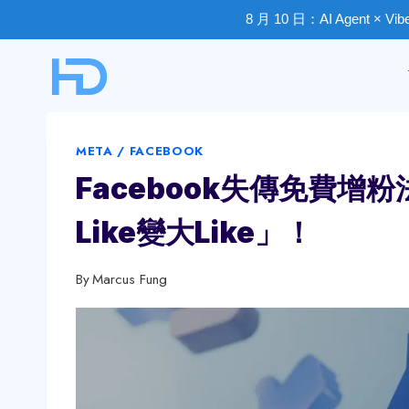
8 月 10 日：AI Agent × V
Skip
to
content
META / FACEBOOK
Facebook失傳免費增
Like變大Like」！
By
Marcus Fung